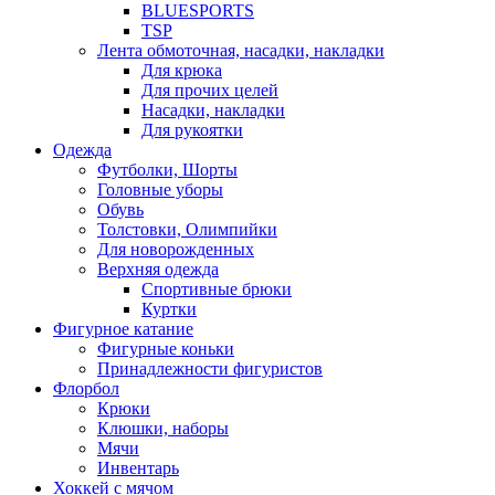
BLUESPORTS
TSP
Лента обмоточная, насадки, накладки
Для крюка
Для прочих целей
Насадки, накладки
Для рукоятки
Одежда
Футболки, Шорты
Головные уборы
Обувь
Толстовки, Олимпийки
Для новорожденных
Верхняя одежда
Спортивные брюки
Куртки
Фигурное катание
Фигурные коньки
Принадлежности фигуристов
Флорбол
Крюки
Клюшки, наборы
Мячи
Инвентарь
Хоккей с мячом