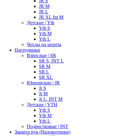
JR S
JR M
JR L
JR XL Int M
Детские | Yth
Yth S
Yth M
Yth L
Чехлы на шорты
Нагрудники
Взрослые | SR
SR S, INT L
SR M
SR L
SR XL
Юниорские | JR
Jr S
Jr M
Jr L, INT M
Детские | YTH
Yth S
Yth M
Yth L
Подростковые | INT
Защита рук (Налокотники)