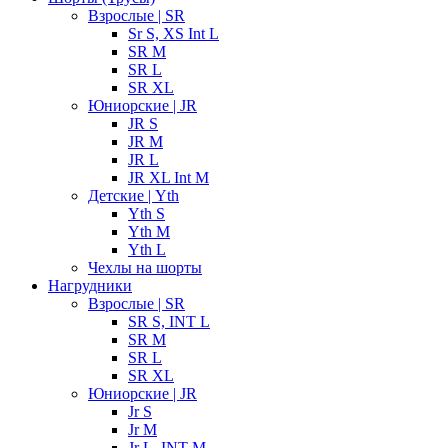
Взрослые | SR
Sr S, XS Int L
SR M
SR L
SR XL
Юниорские | JR
JR S
JR M
JR L
JR XL Int M
Детские | Yth
Yth S
Yth M
Yth L
Чехлы на шорты
Нагрудники
Взрослые | SR
SR S, INT L
SR M
SR L
SR XL
Юниорские | JR
Jr S
Jr M
Jr L, INT M