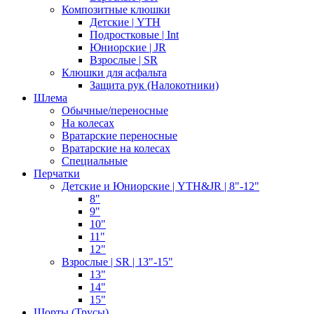
Композитные клюшки
Детские | YTH
Подростковые | Int
Юниорские | JR
Взрослые | SR
Клюшки для асфальта
Защита рук (Налокотники)
Шлема
Обычные/переносные
На колесах
Вратарские переносные
Вратарские на колесах
Специальные
Перчатки
Детские и Юниорские | YTH&JR | 8"-12"
8"
9"
10"
11"
12"
Взрослые | SR | 13"-15"
13"
14"
15"
Шорты (Трусы)