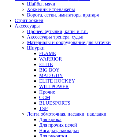
Шайбы, мячи
Хоккейные тренажеры
Ворота, сетки, имитаторы вратаря
Стрит-хоккей
Аксессуары
Прочее: бутылки, капы и т.п.
Аксессуары тренера, судьи
Материалы и оборудование для заточки
Шнурки
FLAME
WARRIOR
ELITE
BIG BOY
MAD GUY
ELITE HOCKEY
WILLPOWER
Прочие
CCM
BLUESPORTS
TSP
Лента обмоточная, насадки, накладки
Для крюка
Для прочих целей
Насадки, накладки
Для рукоятки