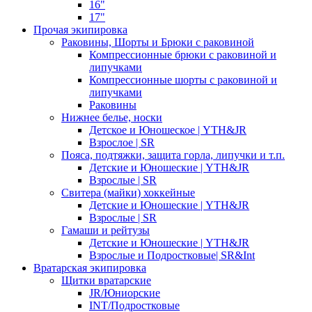
16"
17"
Прочая экипировка
Раковины, Шорты и Брюки с раковиной
Компрессионные брюки с раковиной и
липучками
Компрессионные шорты с раковиной и
липучками
Раковины
Нижнее белье, носки
Детское и Юношеское | YTH&JR
Взрослое | SR
Пояса, подтяжки, защита горла, липучки и т.п.
Детские и Юношеские | YTH&JR
Взрослые | SR
Свитера (майки) хоккейные
Детские и Юношеские | YTH&JR
Взрослые | SR
Гамаши и рейтузы
Детские и Юношеские | YTH&JR
Взрослые и Подростковые| SR&Int
Вратарская экипировка
Щитки вратарские
JR/Юниорские
INT/Подростковые