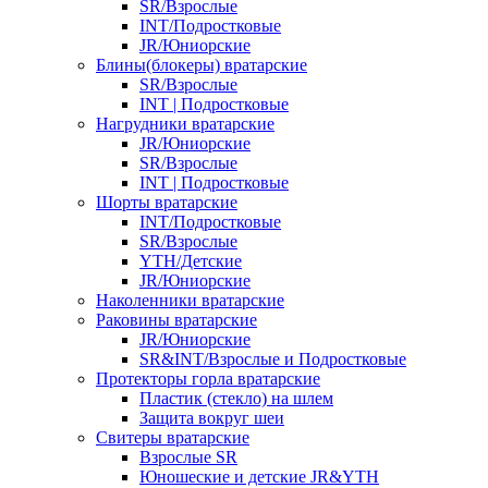
SR/Взрослые
INT/Подростковые
JR/Юниорские
Блины(блокеры) вратарские
SR/Взрослые
INT | Подростковые
Нагрудники вратарские
JR/Юниорские
SR/Взрослые
INT | Подростковые
Шорты вратарские
INT/Подростковые
SR/Взрослые
YTH/Детские
JR/Юниорские
Наколенники вратарские
Раковины вратарские
JR/Юниорские
SR&INT/Взрослые и Подростковые
Протекторы горла вратарские
Пластик (стекло) на шлем
Защита вокруг шеи
Свитеры вратарские
Взрослые SR
Юношеские и детские JR&YTH