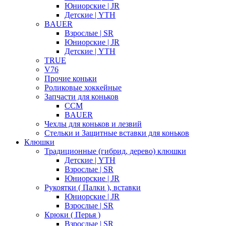
Юниорские | JR
Детские | YTH
BAUER
Взрослые | SR
Юниорские | JR
Детские | YTH
TRUE
V76
Прочие коньки
Роликовые хоккейные
Запчасти для коньков
CCM
BAUER
Чехлы для коньков и лезвий
Стельки и Защитные вставки для коньков
Клюшки
Традиционные (гибрид, дерево) клюшки
Детские | YTH
Взрослые | SR
Юниорские | JR
Рукоятки ( Палки ), вставки
Юниорские | JR
Взрослые | SR
Крюки ( Перья )
Взрослые | SR