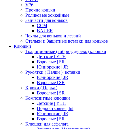
V76
Прочие коньки
Роликовые хоккейные
Запчасти для коньков
CCM
BAUER
Чехлы для коньков и лезвий
Стельки и Защитные вставки для коньков
Клюшки
Традиционные (гибрид, дерево) клюшки
Детские | YTH
Взрослые | SR
Юниорские | JR
Рукоятки ( Палки ), вставки
Юниорские | JR
Взрослые | SR
Крюки ( Перья )
Взрослые | SR
Композитные клюшки
Детские | YTH
Подростковые | Int
Юниорские | JR
Взрослые | SR
Клюшки для асфальта