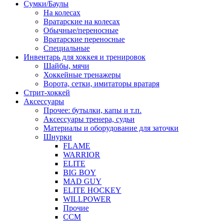
Сумки/Баулы
На колесах
Вратарские на колесах
Обычные/переносные
Вратарские переносные
Специальные
Инвентарь для хоккея и тренировок
Шайбы, мячи
Хоккейные тренажеры
Ворота, сетки, имитаторы вратаря
Стрит-хоккей
Аксессуары
Прочее: бутылки, капы и т.п.
Аксессуары тренера, судьи
Материалы и оборудование для заточки
Шнурки
FLAME
WARRIOR
ELITE
BIG BOY
MAD GUY
ELITE HOCKEY
WILLPOWER
Прочие
CCM