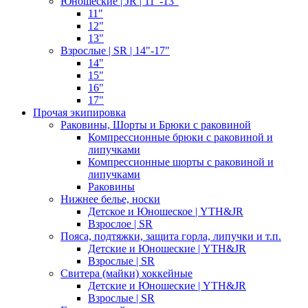
Юношеские | JR | 11"-13"
11"
12"
13"
Взрослые | SR | 14"-17"
14"
15"
16"
17"
Прочая экипировка
Раковины, Шорты и Брюки с раковиной
Компрессионные брюки с раковиной и
липучками
Компрессионные шорты с раковиной и
липучками
Раковины
Нижнее белье, носки
Детское и Юношеское | YTH&JR
Взрослое | SR
Пояса, подтяжки, защита горла, липучки и т.п.
Детские и Юношеские | YTH&JR
Взрослые | SR
Свитера (майки) хоккейные
Детские и Юношеские | YTH&JR
Взрослые | SR