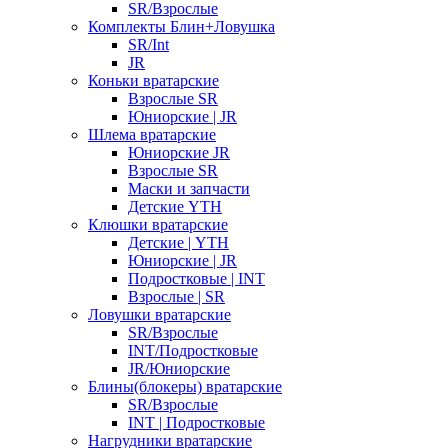
SR/Взрослые
Комплекты Блин+Ловушка
SR/Int
JR
Коньки вратарские
Взрослые SR
Юниорские | JR
Шлема вратарские
Юниорские JR
Взрослые SR
Маски и запчасти
Детские YTH
Клюшки вратарские
Детские | YTH
Юниорские | JR
Подростковые | INT
Взрослые | SR
Ловушки вратарские
SR/Взрослые
INT/Подростковые
JR/Юниорские
Блины(блокеры) вратарские
SR/Взрослые
INT | Подростковые
Нагрудники вратарские