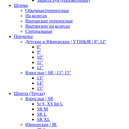
Защита рук (Налокотники)
Шлема
Обычные/переносные
На колесах
Вратарские переносные
Вратарские на колесах
Специальные
Перчатки
Детские и Юниорские | YTH&JR | 8"-12"
8"
9"
10"
11"
12"
Взрослые | SR | 13"-15"
13"
14"
15"
Шорты (Трусы)
Взрослые | SR
Sr S, XS Int L
SR M
SR L
SR XL
Юниорские | JR