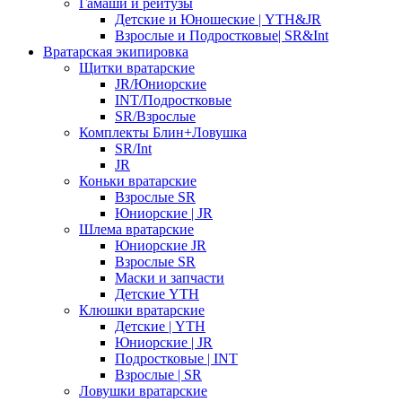
Гамаши и рейтузы
Детские и Юношеские | YTH&JR
Взрослые и Подростковые| SR&Int
Вратарская экипировка
Щитки вратарские
JR/Юниорские
INT/Подростковые
SR/Взрослые
Комплекты Блин+Ловушка
SR/Int
JR
Коньки вратарские
Взрослые SR
Юниорские | JR
Шлема вратарские
Юниорские JR
Взрослые SR
Маски и запчасти
Детские YTH
Клюшки вратарские
Детские | YTH
Юниорские | JR
Подростковые | INT
Взрослые | SR
Ловушки вратарские