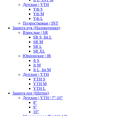
Детские | YTH
Yth S
Yth M
Yth L
Подростковые | INT
Защита рук (Налокотники)
Взрослые | SR
SR S, Int L
SR M
SR L
SR XL
Юниорские | JR
Jr S
Jr M
Jr L, Int M
Детские | YTH
YTH S
YTH M
YTH L
Защита ног (Щитки)
Детские | YTH | 7"-10"
8"
9"
10"