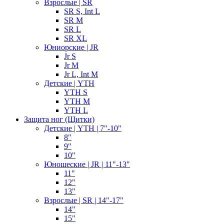
Взрослые | SR
SR S, Int L
SR M
SR L
SR XL
Юниорские | JR
Jr S
Jr M
Jr L, Int M
Детские | YTH
YTH S
YTH M
YTH L
Защита ног (Щитки)
Детские | YTH | 7"-10"
8"
9"
10"
Юношеские | JR | 11"-13"
11"
12"
13"
Взрослые | SR | 14"-17"
14"
15"