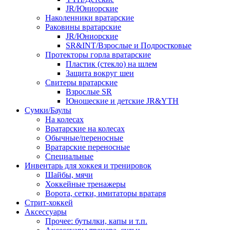
JR/Юниорские
Наколенники вратарские
Раковины вратарские
JR/Юниорские
SR&INT/Взрослые и Подростковые
Протекторы горла вратарские
Пластик (стекло) на шлем
Защита вокруг шеи
Свитеры вратарские
Взрослые SR
Юношеские и детские JR&YTH
Сумки/Баулы
На колесах
Вратарские на колесах
Обычные/переносные
Вратарские переносные
Специальные
Инвентарь для хоккея и тренировок
Шайбы, мячи
Хоккейные тренажеры
Ворота, сетки, имитаторы вратаря
Стрит-хоккей
Аксессуары
Прочее: бутылки, капы и т.п.