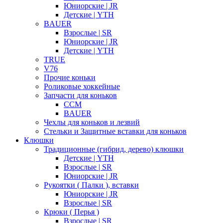
Юниорские | JR
Детские | YTH
BAUER
Взрослые | SR
Юниорские | JR
Детские | YTH
TRUE
V76
Прочие коньки
Роликовые хоккейные
Запчасти для коньков
CCM
BAUER
Чехлы для коньков и лезвий
Стельки и Защитные вставки для коньков
Клюшки
Традиционные (гибрид, дерево) клюшки
Детские | YTH
Взрослые | SR
Юниорские | JR
Рукоятки ( Палки ), вставки
Юниорские | JR
Взрослые | SR
Крюки ( Перья )
Взрослые | SR