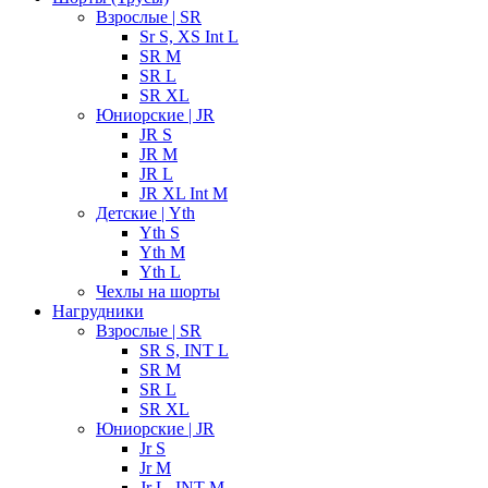
Взрослые | SR
Sr S, XS Int L
SR M
SR L
SR XL
Юниорские | JR
JR S
JR M
JR L
JR XL Int M
Детские | Yth
Yth S
Yth M
Yth L
Чехлы на шорты
Нагрудники
Взрослые | SR
SR S, INT L
SR M
SR L
SR XL
Юниорские | JR
Jr S
Jr M
Jr L, INT M