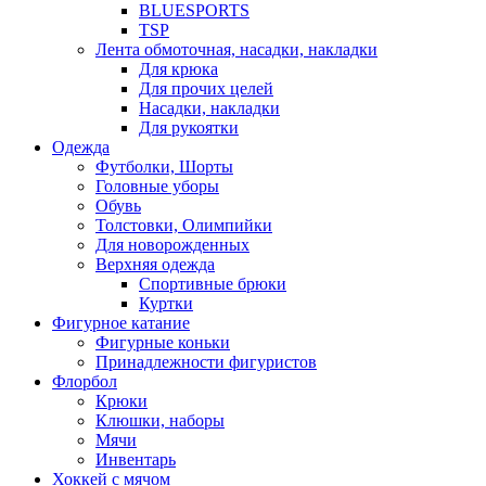
BLUESPORTS
TSP
Лента обмоточная, насадки, накладки
Для крюка
Для прочих целей
Насадки, накладки
Для рукоятки
Одежда
Футболки, Шорты
Головные уборы
Обувь
Толстовки, Олимпийки
Для новорожденных
Верхняя одежда
Спортивные брюки
Куртки
Фигурное катание
Фигурные коньки
Принадлежности фигуристов
Флорбол
Крюки
Клюшки, наборы
Мячи
Инвентарь
Хоккей с мячом