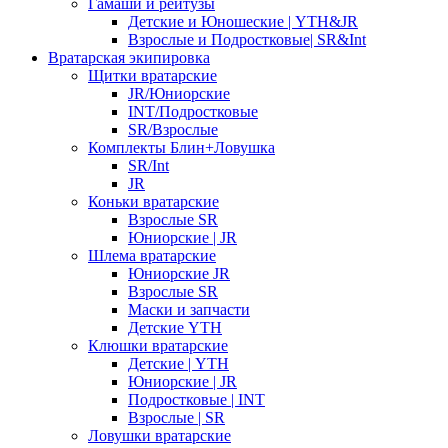
Гамаши и рейтузы
Детские и Юношеские | YTH&JR
Взрослые и Подростковые| SR&Int
Вратарская экипировка
Щитки вратарские
JR/Юниорские
INT/Подростковые
SR/Взрослые
Комплекты Блин+Ловушка
SR/Int
JR
Коньки вратарские
Взрослые SR
Юниорские | JR
Шлема вратарские
Юниорские JR
Взрослые SR
Маски и запчасти
Детские YTH
Клюшки вратарские
Детские | YTH
Юниорские | JR
Подростковые | INT
Взрослые | SR
Ловушки вратарские