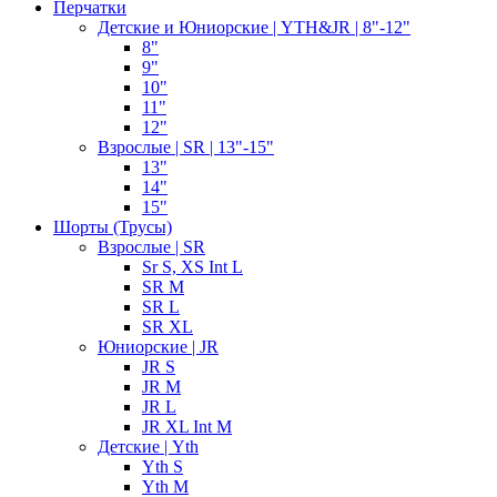
Перчатки
Детские и Юниорские | YTH&JR | 8"-12"
8"
9"
10"
11"
12"
Взрослые | SR | 13"-15"
13"
14"
15"
Шорты (Трусы)
Взрослые | SR
Sr S, XS Int L
SR M
SR L
SR XL
Юниорские | JR
JR S
JR M
JR L
JR XL Int M
Детские | Yth
Yth S
Yth M