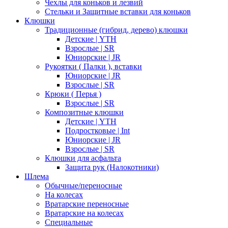
Чехлы для коньков и лезвий
Стельки и Защитные вставки для коньков
Клюшки
Традиционные (гибрид, дерево) клюшки
Детские | YTH
Взрослые | SR
Юниорские | JR
Рукоятки ( Палки ), вставки
Юниорские | JR
Взрослые | SR
Крюки ( Перья )
Взрослые | SR
Композитные клюшки
Детские | YTH
Подростковые | Int
Юниорские | JR
Взрослые | SR
Клюшки для асфальта
Защита рук (Налокотники)
Шлема
Обычные/переносные
На колесах
Вратарские переносные
Вратарские на колесах
Специальные