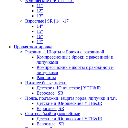
Юношеские | JR | 11"-13"
11"
12"
13"
Взрослые | SR | 14"-17"
14"
15"
16"
17"
Прочая экипировка
Раковины, Шорты и Брюки с раковиной
Компрессионные брюки с раковиной и
липучками
Компрессионные шорты с раковиной и
липучками
Раковины
Нижнее белье, носки
Детское и Юношеское | YTH&JR
Взрослое | SR
Пояса, подтяжки, защита горла, липучки и т.п.
Детские и Юношеские | YTH&JR
Взрослые | SR
Свитера (майки) хоккейные
Детские и Юношеские | YTH&JR
Взрослые | SR