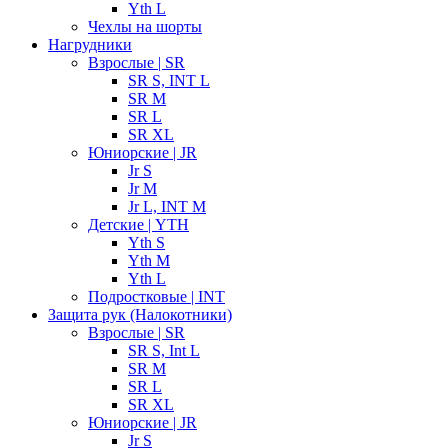
Yth L
Чехлы на шорты
Нагрудники
Взрослые | SR
SR S, INT L
SR M
SR L
SR XL
Юниорские | JR
Jr S
Jr M
Jr L, INT M
Детские | YTH
Yth S
Yth M
Yth L
Подростковые | INT
Защита рук (Налокотники)
Взрослые | SR
SR S, Int L
SR M
SR L
SR XL
Юниорские | JR
Jr S