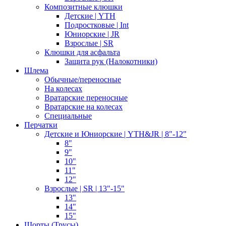
Композитные клюшки
Детские | YTH
Подростковые | Int
Юниорские | JR
Взрослые | SR
Клюшки для асфальта
Защита рук (Налокотники)
Шлема
Обычные/переносные
На колесах
Вратарские переносные
Вратарские на колесах
Специальные
Перчатки
Детские и Юниорские | YTH&JR | 8"-12"
8"
9"
10"
11"
12"
Взрослые | SR | 13"-15"
13"
14"
15"
Шорты (Трусы)