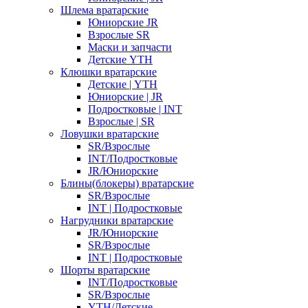
Шлема вратарские
Юниорские JR
Взрослые SR
Маски и запчасти
Детские YTH
Клюшки вратарские
Детские | YTH
Юниорские | JR
Подростковые | INT
Взрослые | SR
Ловушки вратарские
SR/Взрослые
INT/Подростковые
JR/Юниорские
Блины(блокеры) вратарские
SR/Взрослые
INT | Подростковые
Нагрудники вратарские
JR/Юниорские
SR/Взрослые
INT | Подростковые
Шорты вратарские
INT/Подростковые
SR/Взрослые
YTH/Детские