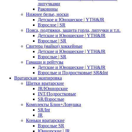
липучками
Раковины
Нижнее белье, носки
Детское и Юношеское | YTH&JR
Взрослое | SR
Пояса, подтяжки, защита горла, липучки и т.п.
Детские и Юношеские | YTH&JR
Взрослые | SR
Свитера (майки) хоккейные
Детские и Юношеские | YTH&JR
Взрослые | SR
Гамаши и рейтузы
Детские и Юношеские | YTH&JR
Взрослые и Подростковые| SR&Int
Вратарская экипировка
Щитки вратарские
JR/Юниорские
INT/Подростковые
SR/Взрослые
Комплекты Блин+Ловушка
SR/Int
JR
Коньки вратарские
Взрослые SR
Юниорские | JR