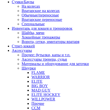
Сумки/Баулы
На колесах
Вратарские на колесах
Обычные/переносные
Вратарские переносные
Специальные
Инвентарь для хоккея и тренировок
Шайбы, мячи
Хоккейные тренажеры
Ворота, сетки, имитаторы вратаря
Стрит-хоккей
Аксессуары
Прочее: бутылки, капы и т.п.
Аксессуары тренера, судьи
Материалы и оборудование для заточки
Шнурки
FLAME
WARRIOR
ELITE
BIG BOY
MAD GUY
ELITE HOCKEY
WILLPOWER
Прочие
CCM