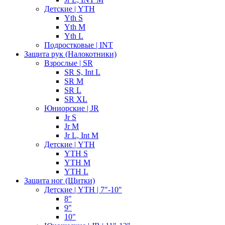
Детские | YTH
Yth S
Yth M
Yth L
Подростковые | INT
Защита рук (Налокотники)
Взрослые | SR
SR S, Int L
SR M
SR L
SR XL
Юниорские | JR
Jr S
Jr M
Jr L, Int M
Детские | YTH
YTH S
YTH M
YTH L
Защита ног (Щитки)
Детские | YTH | 7"-10"
8"
9"
10"