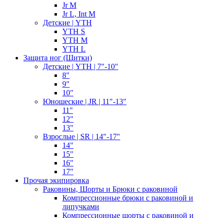
Jr M
Jr L, Int M
Детские | YTH
YTH S
YTH M
YTH L
Защита ног (Щитки)
Детские | YTH | 7"-10"
8"
9"
10"
Юношеские | JR | 11"-13"
11"
12"
13"
Взрослые | SR | 14"-17"
14"
15"
16"
17"
Прочая экипировка
Раковины, Шорты и Брюки с раковиной
Компрессионные брюки с раковиной и
липучками
Компрессионные шорты с раковиной и