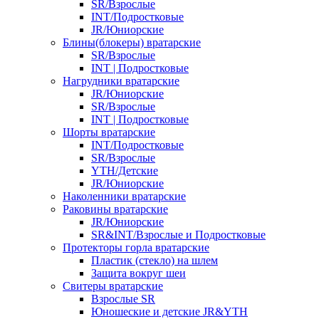
SR/Взрослые
INT/Подростковые
JR/Юниорские
Блины(блокеры) вратарские
SR/Взрослые
INT | Подростковые
Нагрудники вратарские
JR/Юниорские
SR/Взрослые
INT | Подростковые
Шорты вратарские
INT/Подростковые
SR/Взрослые
YTH/Детские
JR/Юниорские
Наколенники вратарские
Раковины вратарские
JR/Юниорские
SR&INT/Взрослые и Подростковые
Протекторы горла вратарские
Пластик (стекло) на шлем
Защита вокруг шеи
Свитеры вратарские
Взрослые SR
Юношеские и детские JR&YTH