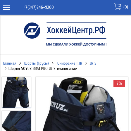
(
0
)
+7(347)246-9200
Главная
Шорты (Трусы)
Юниорские | JR
JR S
Шорты SOYUZ BBS1 PRO JR S темносиние
7%