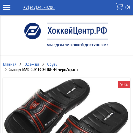
(
0
)
+7(347)246-9200
Главная
Одежда
Обувь
Сланцы MAD GUY ECO-LINE 44 черн/красн
50%