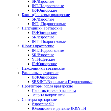
SR/Взрослые
INT/Подростковые
JR/Юниорские
Блины(блокеры) вратарские
SR/Взрослые
INT | Подростковые
Нагрудники вратарские
JR/Юниорские
SR/Взрослые
INT | Подростковые
Шорты вратарские
INT/Подростковые
SR/Взрослые
YTH/Детские
JR/Юниорские
Наколенники вратарские
Раковины вратарские
JR/Юниорские
SR&INT/Взрослые и Подростковые
Протекторы горла вратарские
Пластик (стекло) на шлем
Защита вокруг шеи
Свитеры вратарские
Взрослые SR
Юношеские и детские JR&YTH