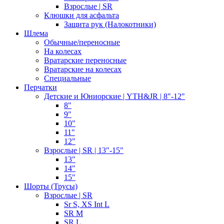
Взрослые | SR
Клюшки для асфальта
Защита рук (Налокотники)
Шлема
Обычные/переносные
На колесах
Вратарские переносные
Вратарские на колесах
Специальные
Перчатки
Детские и Юниорские | YTH&JR | 8"-12"
8"
9"
10"
11"
12"
Взрослые | SR | 13"-15"
13"
14"
15"
Шорты (Трусы)
Взрослые | SR
Sr S, XS Int L
SR M
SR L