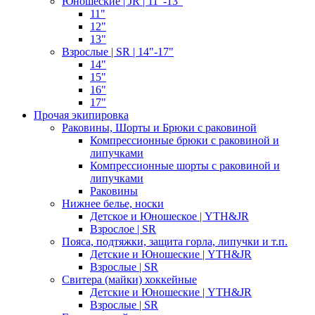
Юношеские | JR | 11"-13"
11"
12"
13"
Взрослые | SR | 14"-17"
14"
15"
16"
17"
Прочая экипировка
Раковины, Шорты и Брюки с раковиной
Компрессионные брюки с раковиной и
липучками
Компрессионные шорты с раковиной и
липучками
Раковины
Нижнее белье, носки
Детское и Юношеское | YTH&JR
Взрослое | SR
Пояса, подтяжки, защита горла, липучки и т.п.
Детские и Юношеские | YTH&JR
Взрослые | SR
Свитера (майки) хоккейные
Детские и Юношеские | YTH&JR
Взрослые | SR