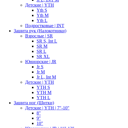
Детские | YTH
Yth S
Yth M
Yth L
Подростковые | INT
Защита рук (Налокотники)
Взрослые | SR
SR S, Int L
SR M
SR L
SR XL
Юниорские | JR
Jr S
Jr M
Jr L, Int M
Детские | YTH
YTH S
YTH M
YTH L
Защита ног (Щитки)
Детские | YTH | 7"-10"
8"
9"
10"