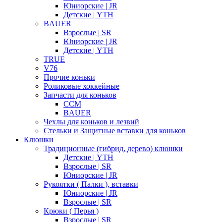
Юниорские | JR
Детские | YTH
BAUER
Взрослые | SR
Юниорские | JR
Детские | YTH
TRUE
V76
Прочие коньки
Роликовые хоккейные
Запчасти для коньков
CCM
BAUER
Чехлы для коньков и лезвий
Стельки и Защитные вставки для коньков
Клюшки
Традиционные (гибрид, дерево) клюшки
Детские | YTH
Взрослые | SR
Юниорские | JR
Рукоятки ( Палки ), вставки
Юниорские | JR
Взрослые | SR
Крюки ( Перья )
Взрослые | SR