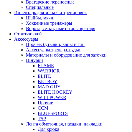
Вратарские переносные
Специальные
Инвентарь для хоккея и тренировок
Шайбы, мячи
Хоккейные тренажеры
Ворота, сетки, имитаторы вратаря
Стрит-хоккей
Аксессуары
Прочее: бутылки, капы и т.п.
Аксессуары тренера, судьи
Материалы и оборудование для заточки
Шнурки
FLAME
WARRIOR
ELITE
BIG BOY
MAD GUY
ELITE HOCKEY
WILLPOWER
Прочие
CCM
BLUESPORTS
TSP
Лента обмоточная, насадки, накладки
Для крюка