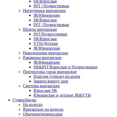
SR/Взрослые
INT | Подростковые
Нагрудники вратарские
JR/Юниорские
SR/Взрослые
INT | Подростковые
Шорты вратарские
INT/Подростковые
SR/Взрослые
YTH/Детские
JR/Юниорские
Наколенники вратарские
Раковины вратарские
JR/Юниорские
SR&INT/Взрослые и Подростковые
Протекторы горла вратарские
Пластик (стекло) на шлем
Защита вокруг шеи
Свитеры вратарские
Взрослые SR
Юношеские и детские JR&YTH
Сумки/Баулы
На колесах
Вратарские на колесах
Обычные/переносные