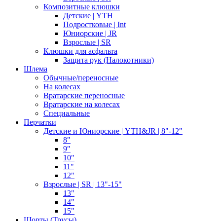
Композитные клюшки
Детские | YTH
Подростковые | Int
Юниорские | JR
Взрослые | SR
Клюшки для асфальта
Защита рук (Налокотники)
Шлема
Обычные/переносные
На колесах
Вратарские переносные
Вратарские на колесах
Специальные
Перчатки
Детские и Юниорские | YTH&JR | 8"-12"
8"
9"
10"
11"
12"
Взрослые | SR | 13"-15"
13"
14"
15"
Шорты (Трусы)