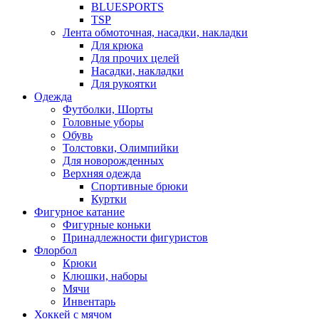
BLUESPORTS
TSP
Лента обмоточная, насадки, накладки
Для крюка
Для прочих целей
Насадки, накладки
Для рукоятки
Одежда
Футболки, Шорты
Головные уборы
Обувь
Толстовки, Олимпийки
Для новорожденных
Верхняя одежда
Спортивные брюки
Куртки
Фигурное катание
Фигурные коньки
Принадлежности фигуристов
Флорбол
Крюки
Клюшки, наборы
Мячи
Инвентарь
Хоккей с мячом