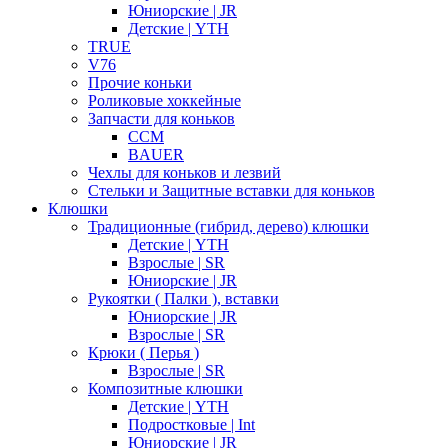
Юниорские | JR
Детские | YTH
TRUE
V76
Прочие коньки
Роликовые хоккейные
Запчасти для коньков
CCM
BAUER
Чехлы для коньков и лезвий
Стельки и Защитные вставки для коньков
Клюшки
Традиционные (гибрид, дерево) клюшки
Детские | YTH
Взрослые | SR
Юниорские | JR
Рукоятки ( Палки ), вставки
Юниорские | JR
Взрослые | SR
Крюки ( Перья )
Взрослые | SR
Композитные клюшки
Детские | YTH
Подростковые | Int
Юниорские | JR