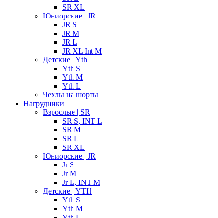
SR XL
Юниорские | JR
JR S
JR M
JR L
JR XL Int M
Детские | Yth
Yth S
Yth M
Yth L
Чехлы на шорты
Нагрудники
Взрослые | SR
SR S, INT L
SR M
SR L
SR XL
Юниорские | JR
Jr S
Jr M
Jr L, INT M
Детские | YTH
Yth S
Yth M
Yth L