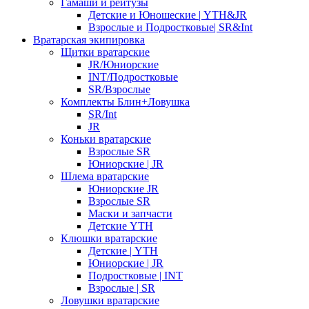
Гамаши и рейтузы
Детские и Юношеские | YTH&JR
Взрослые и Подростковые| SR&Int
Вратарская экипировка
Щитки вратарские
JR/Юниорские
INT/Подростковые
SR/Взрослые
Комплекты Блин+Ловушка
SR/Int
JR
Коньки вратарские
Взрослые SR
Юниорские | JR
Шлема вратарские
Юниорские JR
Взрослые SR
Маски и запчасти
Детские YTH
Клюшки вратарские
Детские | YTH
Юниорские | JR
Подростковые | INT
Взрослые | SR
Ловушки вратарские