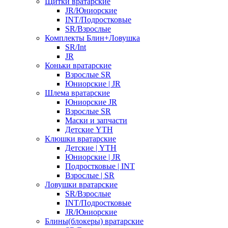
Щитки вратарские
JR/Юниорские
INT/Подростковые
SR/Взрослые
Комплекты Блин+Ловушка
SR/Int
JR
Коньки вратарские
Взрослые SR
Юниорские | JR
Шлема вратарские
Юниорские JR
Взрослые SR
Маски и запчасти
Детские YTH
Клюшки вратарские
Детские | YTH
Юниорские | JR
Подростковые | INT
Взрослые | SR
Ловушки вратарские
SR/Взрослые
INT/Подростковые
JR/Юниорские
Блины(блокеры) вратарские