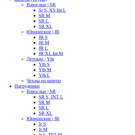
Взрослые | SR
Sr S, XS Int L
SR M
SR L
SR XL
Юниорские | JR
JR S
JR M
JR L
JR XL Int M
Детские | Yth
Yth S
Yth M
Yth L
Чехлы на шорты
Нагрудники
Взрослые | SR
SR S, INT L
SR M
SR L
SR XL
Юниорские | JR
Jr S
Jr M
Jr L, INT M