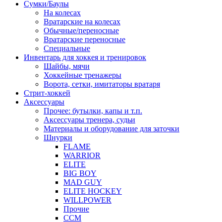
Сумки/Баулы
На колесах
Вратарские на колесах
Обычные/переносные
Вратарские переносные
Специальные
Инвентарь для хоккея и тренировок
Шайбы, мячи
Хоккейные тренажеры
Ворота, сетки, имитаторы вратаря
Стрит-хоккей
Аксессуары
Прочее: бутылки, капы и т.п.
Аксессуары тренера, судьи
Материалы и оборудование для заточки
Шнурки
FLAME
WARRIOR
ELITE
BIG BOY
MAD GUY
ELITE HOCKEY
WILLPOWER
Прочие
CCM