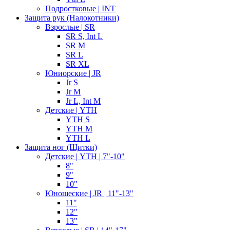
Подростковые | INT
Защита рук (Налокотники)
Взрослые | SR
SR S, Int L
SR M
SR L
SR XL
Юниорские | JR
Jr S
Jr M
Jr L, Int M
Детские | YTH
YTH S
YTH M
YTH L
Защита ног (Щитки)
Детские | YTH | 7"-10"
8"
9"
10"
Юношеские | JR | 11"-13"
11"
12"
13"