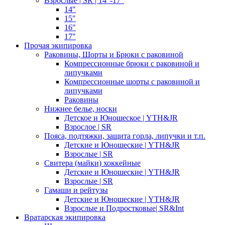
Взрослые | SR | 14"-17"
14"
15"
16"
17"
Прочая экипировка
Раковины, Шорты и Брюки с раковиной
Компрессионные брюки с раковиной и
липучками
Компрессионные шорты с раковиной и
липучками
Раковины
Нижнее белье, носки
Детское и Юношеское | YTH&JR
Взрослое | SR
Пояса, подтяжки, защита горла, липучки и т.п.
Детские и Юношеские | YTH&JR
Взрослые | SR
Свитера (майки) хоккейные
Детские и Юношеские | YTH&JR
Взрослые | SR
Гамаши и рейтузы
Детские и Юношеские | YTH&JR
Взрослые и Подростковые| SR&Int
Вратарская экипировка