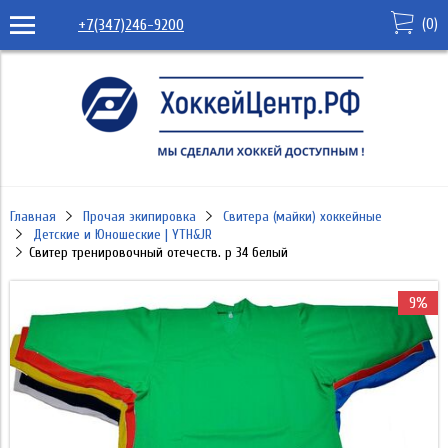
(
0
)
+7(347)246-9200
Главная
Прочая экипировка
Свитера (майки) хоккейные
Детские и Юношеские | YTH&JR
Свитер тренировочный отечеств. р 34 белый
9%