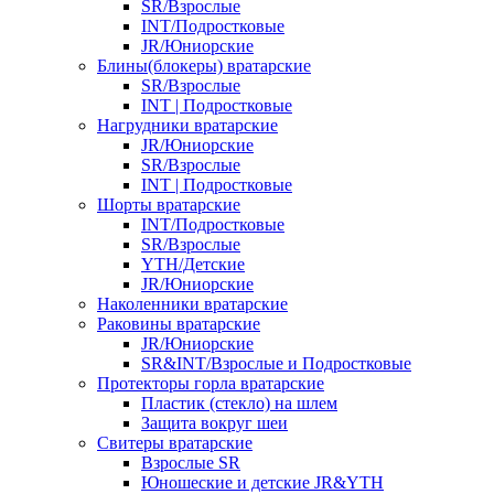
SR/Взрослые
INT/Подростковые
JR/Юниорские
Блины(блокеры) вратарские
SR/Взрослые
INT | Подростковые
Нагрудники вратарские
JR/Юниорские
SR/Взрослые
INT | Подростковые
Шорты вратарские
INT/Подростковые
SR/Взрослые
YTH/Детские
JR/Юниорские
Наколенники вратарские
Раковины вратарские
JR/Юниорские
SR&INT/Взрослые и Подростковые
Протекторы горла вратарские
Пластик (стекло) на шлем
Защита вокруг шеи
Свитеры вратарские
Взрослые SR
Юношеские и детские JR&YTH