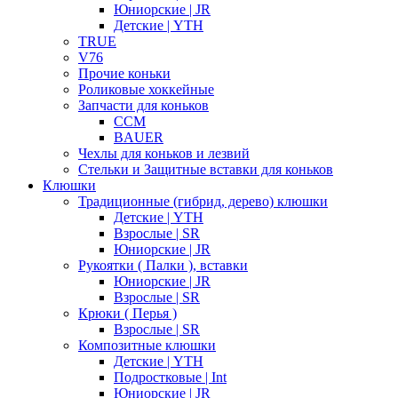
Юниорские | JR
Детские | YTH
TRUE
V76
Прочие коньки
Роликовые хоккейные
Запчасти для коньков
CCM
BAUER
Чехлы для коньков и лезвий
Стельки и Защитные вставки для коньков
Клюшки
Традиционные (гибрид, дерево) клюшки
Детские | YTH
Взрослые | SR
Юниорские | JR
Рукоятки ( Палки ), вставки
Юниорские | JR
Взрослые | SR
Крюки ( Перья )
Взрослые | SR
Композитные клюшки
Детские | YTH
Подростковые | Int
Юниорские | JR