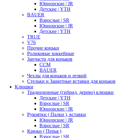
Юниорские | JR
Детские | YTH
BAUER
Взрослые | SR
Юниорские | JR
Детские | YTH
TRUE
V76
Прочие коньки
Роликовые хоккейные
Запчасти для коньков
CCM
BAUER
Чехлы для коньков и лезвий
Стельки и Защитные вставки для коньков
Клюшки
Традиционные (гибрид, дерево) клюшки
Детские | YTH
Взрослые | SR
Юниорские | JR
Рукоятки ( Палки ), вставки
Юниорские | JR
Взрослые | SR
Крюки ( Перья )
Взрослые | SR