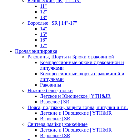
Юношеские | JR | 11"-13"
11"
12"
13"
Взрослые | SR | 14"-17"
14"
15"
16"
17"
Прочая экипировка
Раковины, Шорты и Брюки с раковиной
Компрессионные брюки с раковиной и
липучками
Компрессионные шорты с раковиной и
липучками
Раковины
Нижнее белье, носки
Детское и Юношеское | YTH&JR
Взрослое | SR
Пояса, подтяжки, защита горла, липучки и т.п.
Детские и Юношеские | YTH&JR
Взрослые | SR
Свитера (майки) хоккейные
Детские и Юношеские | YTH&JR
Взрослые | SR