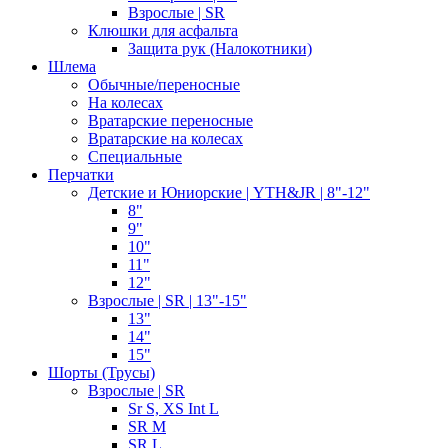
Взрослые | SR
Клюшки для асфальта
Защита рук (Налокотники)
Шлема
Обычные/переносные
На колесах
Вратарские переносные
Вратарские на колесах
Специальные
Перчатки
Детские и Юниорские | YTH&JR | 8"-12"
8"
9"
10"
11"
12"
Взрослые | SR | 13"-15"
13"
14"
15"
Шорты (Трусы)
Взрослые | SR
Sr S, XS Int L
SR M
SR L