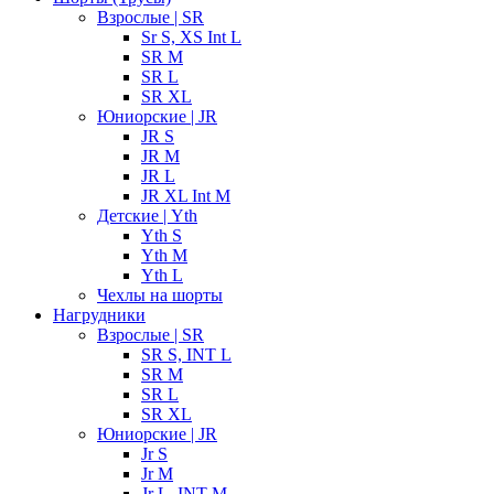
Взрослые | SR
Sr S, XS Int L
SR M
SR L
SR XL
Юниорские | JR
JR S
JR M
JR L
JR XL Int M
Детские | Yth
Yth S
Yth M
Yth L
Чехлы на шорты
Нагрудники
Взрослые | SR
SR S, INT L
SR M
SR L
SR XL
Юниорские | JR
Jr S
Jr M
Jr L, INT M