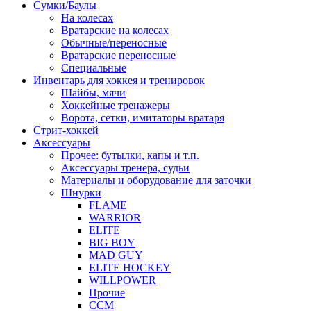
Сумки/Баулы
На колесах
Вратарские на колесах
Обычные/переносные
Вратарские переносные
Специальные
Инвентарь для хоккея и тренировок
Шайбы, мячи
Хоккейные тренажеры
Ворота, сетки, имитаторы вратаря
Стрит-хоккей
Аксессуары
Прочее: бутылки, капы и т.п.
Аксессуары тренера, судьи
Материалы и оборудование для заточки
Шнурки
FLAME
WARRIOR
ELITE
BIG BOY
MAD GUY
ELITE HOCKEY
WILLPOWER
Прочие
CCM