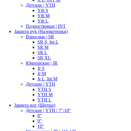
Детские | YTH
Yth S
Yth M
Yth L
Подростковые | INT
Защита рук (Налокотники)
Взрослые | SR
SR S, Int L
SR M
SR L
SR XL
Юниорские | JR
Jr S
Jr M
Jr L, Int M
Детские | YTH
YTH S
YTH M
YTH L
Защита ног (Щитки)
Детские | YTH | 7"-10"
8"
9"
10"