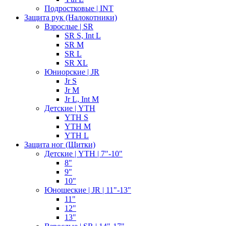
Подростковые | INT
Защита рук (Налокотники)
Взрослые | SR
SR S, Int L
SR M
SR L
SR XL
Юниорские | JR
Jr S
Jr M
Jr L, Int M
Детские | YTH
YTH S
YTH M
YTH L
Защита ног (Щитки)
Детские | YTH | 7"-10"
8"
9"
10"
Юношеские | JR | 11"-13"
11"
12"
13"