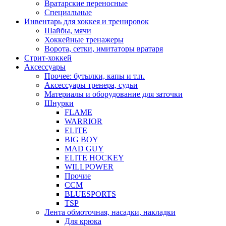
Вратарские переносные
Специальные
Инвентарь для хоккея и тренировок
Шайбы, мячи
Хоккейные тренажеры
Ворота, сетки, имитаторы вратаря
Стрит-хоккей
Аксессуары
Прочее: бутылки, капы и т.п.
Аксессуары тренера, судьи
Материалы и оборудование для заточки
Шнурки
FLAME
WARRIOR
ELITE
BIG BOY
MAD GUY
ELITE HOCKEY
WILLPOWER
Прочие
CCM
BLUESPORTS
TSP
Лента обмоточная, насадки, накладки
Для крюка