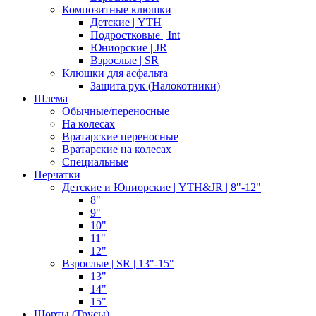
Композитные клюшки
Детские | YTH
Подростковые | Int
Юниорские | JR
Взрослые | SR
Клюшки для асфальта
Защита рук (Налокотники)
Шлема
Обычные/переносные
На колесах
Вратарские переносные
Вратарские на колесах
Специальные
Перчатки
Детские и Юниорские | YTH&JR | 8"-12"
8"
9"
10"
11"
12"
Взрослые | SR | 13"-15"
13"
14"
15"
Шорты (Трусы)