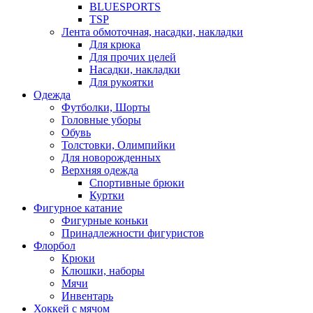
BLUESPORTS
TSP
Лента обмоточная, насадки, накладки
Для крюка
Для прочих целей
Насадки, накладки
Для рукоятки
Одежда
Футболки, Шорты
Головные уборы
Обувь
Толстовки, Олимпийки
Для новорожденных
Верхняя одежда
Спортивные брюки
Куртки
Фигурное катание
Фигурные коньки
Принадлежности фигуристов
Флорбол
Крюки
Клюшки, наборы
Мячи
Инвентарь
Хоккей с мячом