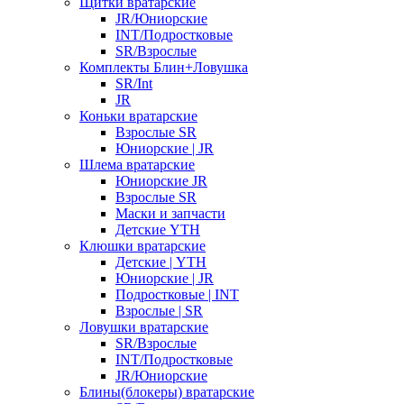
Щитки вратарские
JR/Юниорские
INT/Подростковые
SR/Взрослые
Комплекты Блин+Ловушка
SR/Int
JR
Коньки вратарские
Взрослые SR
Юниорские | JR
Шлема вратарские
Юниорские JR
Взрослые SR
Маски и запчасти
Детские YTH
Клюшки вратарские
Детские | YTH
Юниорские | JR
Подростковые | INT
Взрослые | SR
Ловушки вратарские
SR/Взрослые
INT/Подростковые
JR/Юниорские
Блины(блокеры) вратарские