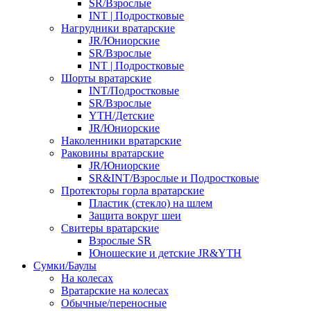
SR/Взрослые
INT | Подростковые
Нагрудники вратарские
JR/Юниорские
SR/Взрослые
INT | Подростковые
Шорты вратарские
INT/Подростковые
SR/Взрослые
YTH/Детские
JR/Юниорские
Наколенники вратарские
Раковины вратарские
JR/Юниорские
SR&INT/Взрослые и Подростковые
Протекторы горла вратарские
Пластик (стекло) на шлем
Защита вокруг шеи
Свитеры вратарские
Взрослые SR
Юношеские и детские JR&YTH
Сумки/Баулы
На колесах
Вратарские на колесах
Обычные/переносные