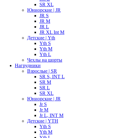
SR XL
Юниорские | JR
JR S
JR M
JR L
JR XL Int M
Детские | Yth
Yth S
Yth M
Yth L
Чехлы на шорты
Нагрудники
Взрослые | SR
SR S, INT L
SR M
SR L
SR XL
Юниорские | JR
Jr S
Jr M
Jr L, INT M
Детские | YTH
Yth S
Yth M
Yth L