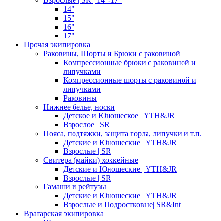
Взрослые | SR | 14"-17"
14"
15"
16"
17"
Прочая экипировка
Раковины, Шорты и Брюки с раковиной
Компрессионные брюки с раковиной и
липучками
Компрессионные шорты с раковиной и
липучками
Раковины
Нижнее белье, носки
Детское и Юношеское | YTH&JR
Взрослое | SR
Пояса, подтяжки, защита горла, липучки и т.п.
Детские и Юношеские | YTH&JR
Взрослые | SR
Свитера (майки) хоккейные
Детские и Юношеские | YTH&JR
Взрослые | SR
Гамаши и рейтузы
Детские и Юношеские | YTH&JR
Взрослые и Подростковые| SR&Int
Вратарская экипировка