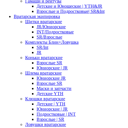
Гамаши и рейтузы
Детские и Юношеские | YTH&JR
Взрослые и Подростковые| SR&Int
Вратарская экипировка
Щитки вратарские
JR/Юниорские
INT/Подростковые
SR/Взрослые
Комплекты Блин+Ловушка
SR/Int
JR
Коньки вратарские
Взрослые SR
Юниорские | JR
Шлема вратарские
Юниорские JR
Взрослые SR
Маски и запчасти
Детские YTH
Клюшки вратарские
Детские | YTH
Юниорские | JR
Подростковые | INT
Взрослые | SR
Ловушки вратарские