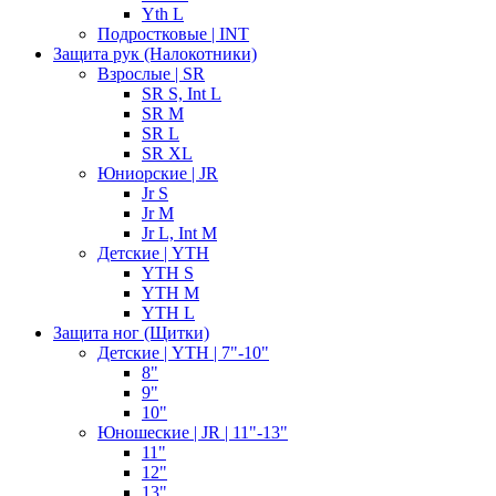
Yth L
Подростковые | INT
Защита рук (Налокотники)
Взрослые | SR
SR S, Int L
SR M
SR L
SR XL
Юниорские | JR
Jr S
Jr M
Jr L, Int M
Детские | YTH
YTH S
YTH M
YTH L
Защита ног (Щитки)
Детские | YTH | 7"-10"
8"
9"
10"
Юношеские | JR | 11"-13"
11"
12"
13"