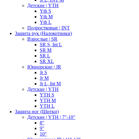
Детские | YTH
Yth S
Yth M
Yth L
Подростковые | INT
Защита рук (Налокотники)
Взрослые | SR
SR S, Int L
SR M
SR L
SR XL
Юниорские | JR
Jr S
Jr M
Jr L, Int M
Детские | YTH
YTH S
YTH M
YTH L
Защита ног (Щитки)
Детские | YTH | 7"-10"
8"
9"
10"