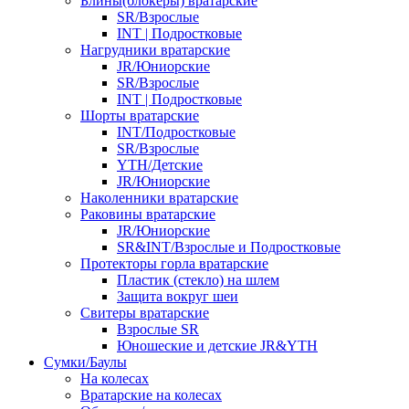
Блины(блокеры) вратарские
SR/Взрослые
INT | Подростковые
Нагрудники вратарские
JR/Юниорские
SR/Взрослые
INT | Подростковые
Шорты вратарские
INT/Подростковые
SR/Взрослые
YTH/Детские
JR/Юниорские
Наколенники вратарские
Раковины вратарские
JR/Юниорские
SR&INT/Взрослые и Подростковые
Протекторы горла вратарские
Пластик (стекло) на шлем
Защита вокруг шеи
Свитеры вратарские
Взрослые SR
Юношеские и детские JR&YTH
Сумки/Баулы
На колесах
Вратарские на колесах