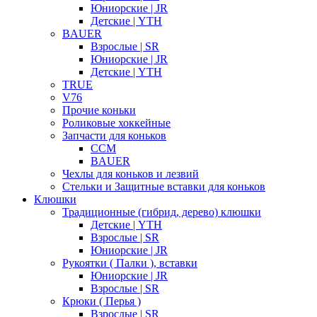
Юниорские | JR
Детские | YTH
BAUER
Взрослые | SR
Юниорские | JR
Детские | YTH
TRUE
V76
Прочие коньки
Роликовые хоккейные
Запчасти для коньков
CCM
BAUER
Чехлы для коньков и лезвий
Стельки и Защитные вставки для коньков
Клюшки
Традиционные (гибрид, дерево) клюшки
Детские | YTH
Взрослые | SR
Юниорские | JR
Рукоятки ( Палки ), вставки
Юниорские | JR
Взрослые | SR
Крюки ( Перья )
Взрослые | SR