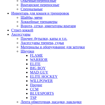
Обычные/переносные
Вратарские переносные
Специальные
Инвентарь для хоккея и тренировок
Шайбы, мячи
Хоккейные тренажеры
Ворота, сетки, имитаторы вратаря
Стрит-хоккей
Аксессуары
Прочее: бутылки, капы и т.п.
Аксессуары тренера, судьи
Материалы и оборудование для заточки
Шнурки
FLAME
WARRIOR
ELITE
BIG BOY
MAD GUY
ELITE HOCKEY
WILLPOWER
Прочие
CCM
BLUESPORTS
TSP
Лента обмоточная, насадки, накладки