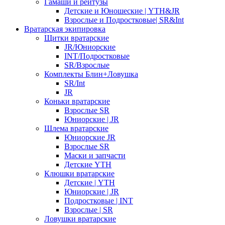
Гамаши и рейтузы
Детские и Юношеские | YTH&JR
Взрослые и Подростковые| SR&Int
Вратарская экипировка
Щитки вратарские
JR/Юниорские
INT/Подростковые
SR/Взрослые
Комплекты Блин+Ловушка
SR/Int
JR
Коньки вратарские
Взрослые SR
Юниорские | JR
Шлема вратарские
Юниорские JR
Взрослые SR
Маски и запчасти
Детские YTH
Клюшки вратарские
Детские | YTH
Юниорские | JR
Подростковые | INT
Взрослые | SR
Ловушки вратарские