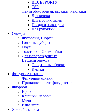
BLUESPORTS
TSP
Лента обмоточная, насадки, накладки
Для крюка
Для прочих целей
Насадки, накладки
Для рукоятки
Одежда
Футболки, Шорты
Головные уборы
Обувь
Толстовки, Олимпийки
Для новорожденных
Верхняя одежда
Спортивные брюки
Куртки
Фигурное катание
Фигурные коньки
Принадлежности фигуристов
Флорбол
Крюки
Клюшки, наборы
Мячи
Инвентарь
Хоккей с мячом