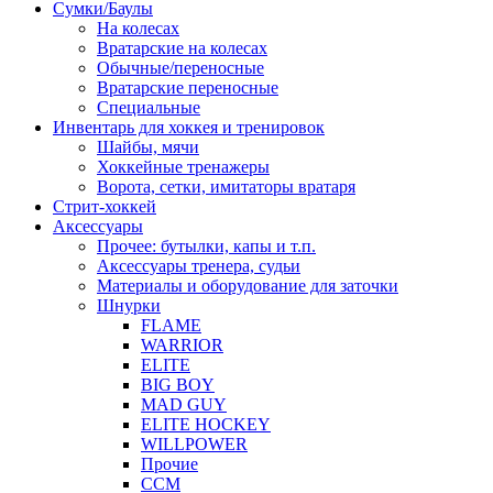
Сумки/Баулы
На колесах
Вратарские на колесах
Обычные/переносные
Вратарские переносные
Специальные
Инвентарь для хоккея и тренировок
Шайбы, мячи
Хоккейные тренажеры
Ворота, сетки, имитаторы вратаря
Стрит-хоккей
Аксессуары
Прочее: бутылки, капы и т.п.
Аксессуары тренера, судьи
Материалы и оборудование для заточки
Шнурки
FLAME
WARRIOR
ELITE
BIG BOY
MAD GUY
ELITE HOCKEY
WILLPOWER
Прочие
CCM