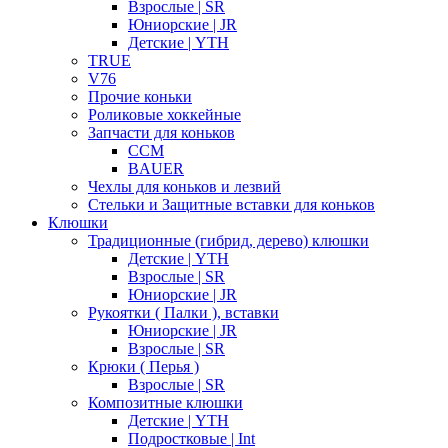
Взрослые | SR
Юниорские | JR
Детские | YTH
TRUE
V76
Прочие коньки
Роликовые хоккейные
Запчасти для коньков
CCM
BAUER
Чехлы для коньков и лезвий
Стельки и Защитные вставки для коньков
Клюшки
Традиционные (гибрид, дерево) клюшки
Детские | YTH
Взрослые | SR
Юниорские | JR
Рукоятки ( Палки ), вставки
Юниорские | JR
Взрослые | SR
Крюки ( Перья )
Взрослые | SR
Композитные клюшки
Детские | YTH
Подростковые | Int