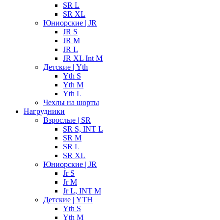
SR L
SR XL
Юниорские | JR
JR S
JR M
JR L
JR XL Int M
Детские | Yth
Yth S
Yth M
Yth L
Чехлы на шорты
Нагрудники
Взрослые | SR
SR S, INT L
SR M
SR L
SR XL
Юниорские | JR
Jr S
Jr M
Jr L, INT M
Детские | YTH
Yth S
Yth M