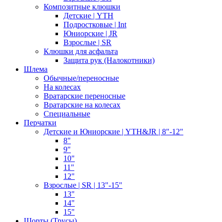
Композитные клюшки
Детские | YTH
Подростковые | Int
Юниорские | JR
Взрослые | SR
Клюшки для асфальта
Защита рук (Налокотники)
Шлема
Обычные/переносные
На колесах
Вратарские переносные
Вратарские на колесах
Специальные
Перчатки
Детские и Юниорские | YTH&JR | 8"-12"
8"
9"
10"
11"
12"
Взрослые | SR | 13"-15"
13"
14"
15"
Шорты (Трусы)