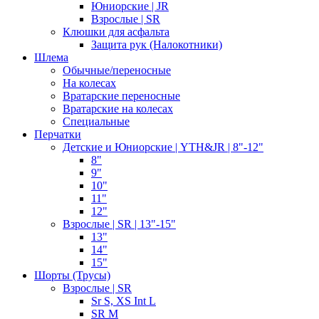
Юниорские | JR
Взрослые | SR
Клюшки для асфальта
Защита рук (Налокотники)
Шлема
Обычные/переносные
На колесах
Вратарские переносные
Вратарские на колесах
Специальные
Перчатки
Детские и Юниорские | YTH&JR | 8"-12"
8"
9"
10"
11"
12"
Взрослые | SR | 13"-15"
13"
14"
15"
Шорты (Трусы)
Взрослые | SR
Sr S, XS Int L
SR M