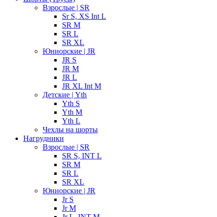
Взрослые | SR
Sr S, XS Int L
SR M
SR L
SR XL
Юниорские | JR
JR S
JR M
JR L
JR XL Int M
Детские | Yth
Yth S
Yth M
Yth L
Чехлы на шорты
Нагрудники
Взрослые | SR
SR S, INT L
SR M
SR L
SR XL
Юниорские | JR
Jr S
Jr M
Jr L, INT M