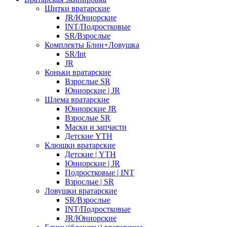
Щитки вратарские
JR/Юниорские
INT/Подростковые
SR/Взрослые
Комплекты Блин+Ловушка
SR/Int
JR
Коньки вратарские
Взрослые SR
Юниорские | JR
Шлема вратарские
Юниорские JR
Взрослые SR
Маски и запчасти
Детские YTH
Клюшки вратарские
Детские | YTH
Юниорские | JR
Подростковые | INT
Взрослые | SR
Ловушки вратарские
SR/Взрослые
INT/Подростковые
JR/Юниорские