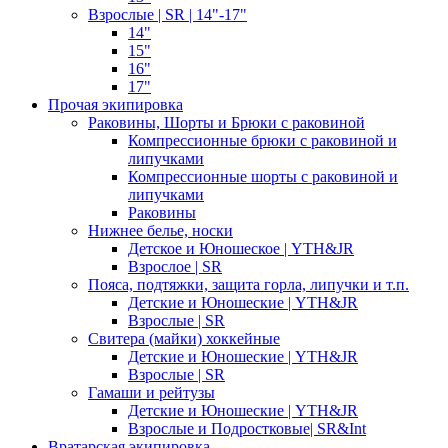
Взрослые | SR | 14"-17"
14"
15"
16"
17"
Прочая экипировка
Раковины, Шорты и Брюки с раковиной
Компрессионные брюки с раковиной и
липучками
Компрессионные шорты с раковиной и
липучками
Раковины
Нижнее белье, носки
Детское и Юношеское | YTH&JR
Взрослое | SR
Пояса, подтяжки, защита горла, липучки и т.п.
Детские и Юношеские | YTH&JR
Взрослые | SR
Свитера (майки) хоккейные
Детские и Юношеские | YTH&JR
Взрослые | SR
Гамаши и рейтузы
Детские и Юношеские | YTH&JR
Взрослые и Подростковые| SR&Int
Вратарская экипировка