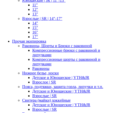
Юношеские | JR | 11"-13"
11"
12"
13"
Взрослые | SR | 14"-17"
14"
15"
16"
17"
Прочая экипировка
Раковины, Шорты и Брюки с раковиной
Компрессионные брюки с раковиной и
липучками
Компрессионные шорты с раковиной и
липучками
Раковины
Нижнее белье, носки
Детское и Юношеское | YTH&JR
Взрослое | SR
Пояса, подтяжки, защита горла, липучки и т.п.
Детские и Юношеские | YTH&JR
Взрослые | SR
Свитера (майки) хоккейные
Детские и Юношеские | YTH&JR
Взрослые | SR