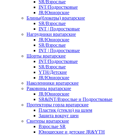
SR/Взрослые
INT/Подростковые
JR/Юниорские
Блины(блокеры) вратарские
SR/Взрослые
INT | Подростковые
Нагрудники вратарские
JR/Юниорские
SR/Взрослые
INT | Подростковые
Шорты вратарские
INT/Подростковые
SR/Взрослые
YTH/Детские
JR/Юниорские
Наколенники вратарские
Раковины вратарские
JR/Юниорские
SR&INT/Взрослые и Подростковые
Протекторы горла вратарские
Пластик (стекло) на шлем
Защита вокруг шеи
Свитеры вратарские
Взрослые SR
Юношеские и детские JR&YTH