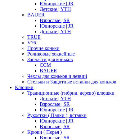
Юниорские | JR
Детские | YTH
BAUER
Взрослые | SR
Юниорские | JR
Детские | YTH
TRUE
V76
Прочие коньки
Роликовые хоккейные
Запчасти для коньков
CCM
BAUER
Чехлы для коньков и лезвий
Стельки и Защитные вставки для коньков
Клюшки
Традиционные (гибрид, дерево) клюшки
Детские | YTH
Взрослые | SR
Юниорские | JR
Рукоятки ( Палки ), вставки
Юниорские | JR
Взрослые | SR
Крюки ( Перья )
Взрослые | SR