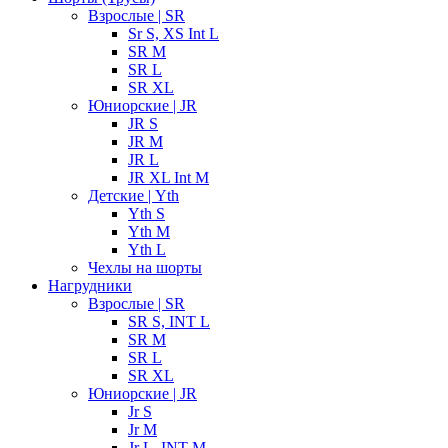
Взрослые | SR
Sr S, XS Int L
SR M
SR L
SR XL
Юниорские | JR
JR S
JR M
JR L
JR XL Int M
Детские | Yth
Yth S
Yth M
Yth L
Чехлы на шорты
Нагрудники
Взрослые | SR
SR S, INT L
SR M
SR L
SR XL
Юниорские | JR
Jr S
Jr M
Jr L, INT M