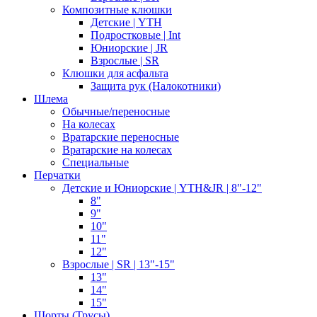
Композитные клюшки
Детские | YTH
Подростковые | Int
Юниорские | JR
Взрослые | SR
Клюшки для асфальта
Защита рук (Налокотники)
Шлема
Обычные/переносные
На колесах
Вратарские переносные
Вратарские на колесах
Специальные
Перчатки
Детские и Юниорские | YTH&JR | 8"-12"
8"
9"
10"
11"
12"
Взрослые | SR | 13"-15"
13"
14"
15"
Шорты (Трусы)