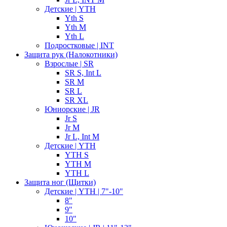
Детские | YTH
Yth S
Yth M
Yth L
Подростковые | INT
Защита рук (Налокотники)
Взрослые | SR
SR S, Int L
SR M
SR L
SR XL
Юниорские | JR
Jr S
Jr M
Jr L, Int M
Детские | YTH
YTH S
YTH M
YTH L
Защита ног (Щитки)
Детские | YTH | 7"-10"
8"
9"
10"