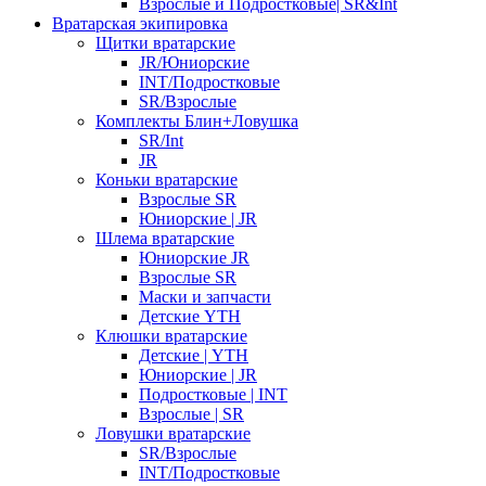
Взрослые и Подростковые| SR&Int
Вратарская экипировка
Щитки вратарские
JR/Юниорские
INT/Подростковые
SR/Взрослые
Комплекты Блин+Ловушка
SR/Int
JR
Коньки вратарские
Взрослые SR
Юниорские | JR
Шлема вратарские
Юниорские JR
Взрослые SR
Маски и запчасти
Детские YTH
Клюшки вратарские
Детские | YTH
Юниорские | JR
Подростковые | INT
Взрослые | SR
Ловушки вратарские
SR/Взрослые
INT/Подростковые