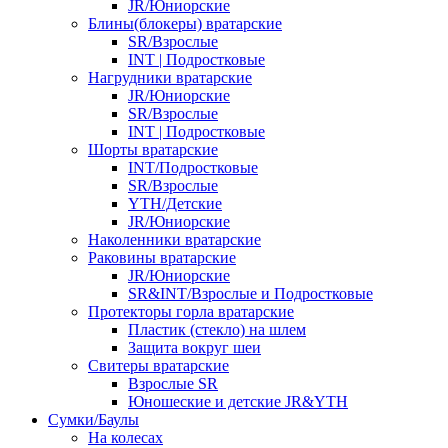
JR/Юниорские
Блины(блокеры) вратарские
SR/Взрослые
INT | Подростковые
Нагрудники вратарские
JR/Юниорские
SR/Взрослые
INT | Подростковые
Шорты вратарские
INT/Подростковые
SR/Взрослые
YTH/Детские
JR/Юниорские
Наколенники вратарские
Раковины вратарские
JR/Юниорские
SR&INT/Взрослые и Подростковые
Протекторы горла вратарские
Пластик (стекло) на шлем
Защита вокруг шеи
Свитеры вратарские
Взрослые SR
Юношеские и детские JR&YTH
Сумки/Баулы
На колесах