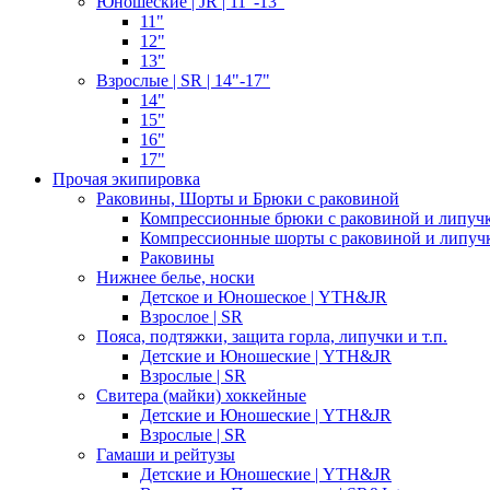
Юношеские | JR | 11"-13"
11"
12"
13"
Взрослые | SR | 14"-17"
14"
15"
16"
17"
Прочая экипировка
Раковины, Шорты и Брюки с раковиной
Компрессионные брюки с раковиной и липуч
Компрессионные шорты с раковиной и липуч
Раковины
Нижнее белье, носки
Детское и Юношеское | YTH&JR
Взрослое | SR
Пояса, подтяжки, защита горла, липучки и т.п.
Детские и Юношеские | YTH&JR
Взрослые | SR
Свитера (майки) хоккейные
Детские и Юношеские | YTH&JR
Взрослые | SR
Гамаши и рейтузы
Детские и Юношеские | YTH&JR