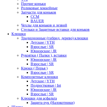
Прочие коньки
Роликовые хоккейные
Запчасти для коньков
CCM
BAUER
Чехлы для коньков и лезвий
Стельки и Защитные вставки для коньков
Клюшки
Традиционные (гибрид, дерево) клюшки
Детские | YTH
Взрослые | SR
Юниорские | JR
Рукоятки ( Палки ), вставки
Юниорские | JR
Взрослые | SR
Крюки ( Перья )
Взрослые | SR
Композитные клюшки
Детские | YTH
Подростковые | Int
Юниорские | JR
Взрослые | SR
Клюшки для асфальта
Защита рук (Налокотники)
Шлема