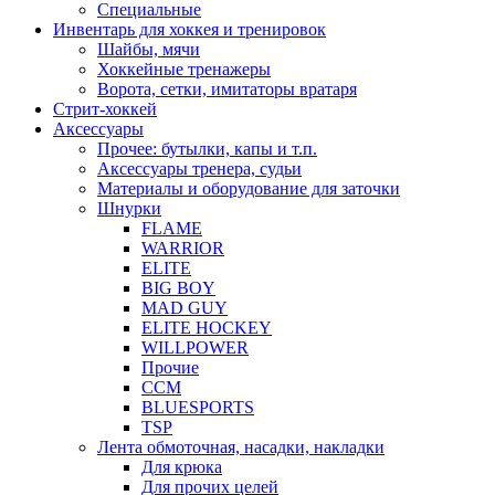
Специальные
Инвентарь для хоккея и тренировок
Шайбы, мячи
Хоккейные тренажеры
Ворота, сетки, имитаторы вратаря
Стрит-хоккей
Аксессуары
Прочее: бутылки, капы и т.п.
Аксессуары тренера, судьи
Материалы и оборудование для заточки
Шнурки
FLAME
WARRIOR
ELITE
BIG BOY
MAD GUY
ELITE HOCKEY
WILLPOWER
Прочие
CCM
BLUESPORTS
TSP
Лента обмоточная, насадки, накладки
Для крюка
Для прочих целей