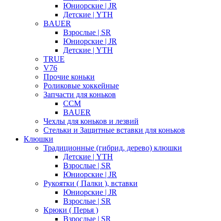
Юниорские | JR
Детские | YTH
BAUER
Взрослые | SR
Юниорские | JR
Детские | YTH
TRUE
V76
Прочие коньки
Роликовые хоккейные
Запчасти для коньков
CCM
BAUER
Чехлы для коньков и лезвий
Стельки и Защитные вставки для коньков
Клюшки
Традиционные (гибрид, дерево) клюшки
Детские | YTH
Взрослые | SR
Юниорские | JR
Рукоятки ( Палки ), вставки
Юниорские | JR
Взрослые | SR
Крюки ( Перья )
Взрослые | SR