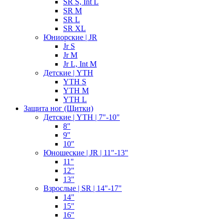
SR S, Int L
SR M
SR L
SR XL
Юниорские | JR
Jr S
Jr M
Jr L, Int M
Детские | YTH
YTH S
YTH M
YTH L
Защита ног (Щитки)
Детские | YTH | 7"-10"
8"
9"
10"
Юношеские | JR | 11"-13"
11"
12"
13"
Взрослые | SR | 14"-17"
14"
15"
16"