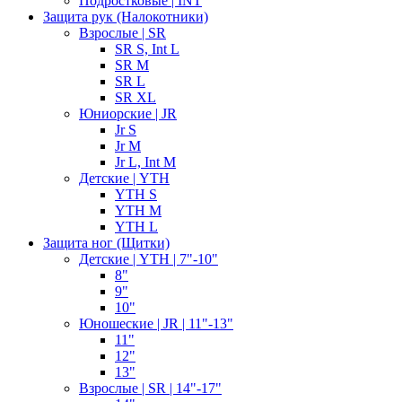
Подростковые | INT
Защита рук (Налокотники)
Взрослые | SR
SR S, Int L
SR M
SR L
SR XL
Юниорские | JR
Jr S
Jr M
Jr L, Int M
Детские | YTH
YTH S
YTH M
YTH L
Защита ног (Щитки)
Детские | YTH | 7"-10"
8"
9"
10"
Юношеские | JR | 11"-13"
11"
12"
13"
Взрослые | SR | 14"-17"