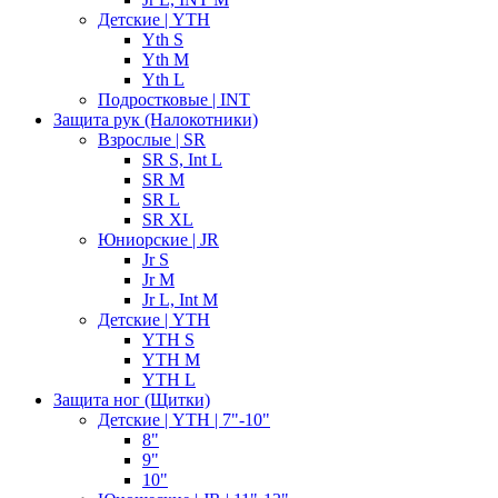
Детские | YTH
Yth S
Yth M
Yth L
Подростковые | INT
Защита рук (Налокотники)
Взрослые | SR
SR S, Int L
SR M
SR L
SR XL
Юниорские | JR
Jr S
Jr M
Jr L, Int M
Детские | YTH
YTH S
YTH M
YTH L
Защита ног (Щитки)
Детские | YTH | 7"-10"
8"
9"
10"