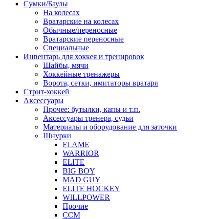
Сумки/Баулы
На колесах
Вратарские на колесах
Обычные/переносные
Вратарские переносные
Специальные
Инвентарь для хоккея и тренировок
Шайбы, мячи
Хоккейные тренажеры
Ворота, сетки, имитаторы вратаря
Стрит-хоккей
Аксессуары
Прочее: бутылки, капы и т.п.
Аксессуары тренера, судьи
Материалы и оборудование для заточки
Шнурки
FLAME
WARRIOR
ELITE
BIG BOY
MAD GUY
ELITE HOCKEY
WILLPOWER
Прочие
CCM