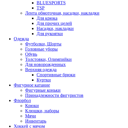
BLUESPORTS
TSP
Лента обмоточная, насадки, накладки
Для крюка
Для прочих целей
Насадки, накладки
Для рукоятки
Одежда
Футболки, Шорты
Головные уборы
Обувь
Толстовки, Олимпийки
Для новорожденных
Верхняя одежда
Спортивные брюки
Куртки
Фигурное катание
Фигурные коньки
Принадлежности фигуристов
Флорбол
Крюки
Клюшки, наборы
Мячи
Инвентарь
Хоккей с мячом