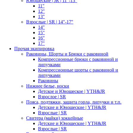
Юношеские | JR | 11"-13"
11"
12"
13"
Взрослые | SR | 14"-17"
14"
15"
16"
17"
Прочая экипировка
Раковины, Шорты и Брюки с раковиной
Компрессионные брюки с раковиной и
липучками
Компрессионные шорты с раковиной и
липучками
Раковины
Нижнее белье, носки
Детское и Юношеское | YTH&JR
Взрослое | SR
Пояса, подтяжки, защита горла, липучки и т.п.
Детские и Юношеские | YTH&JR
Взрослые | SR
Свитера (майки) хоккейные
Детские и Юношеские | YTH&JR
Взрослые | SR