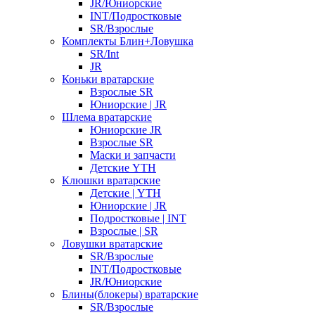
JR/Юниорские
INT/Подростковые
SR/Взрослые
Комплекты Блин+Ловушка
SR/Int
JR
Коньки вратарские
Взрослые SR
Юниорские | JR
Шлема вратарские
Юниорские JR
Взрослые SR
Маски и запчасти
Детские YTH
Клюшки вратарские
Детские | YTH
Юниорские | JR
Подростковые | INT
Взрослые | SR
Ловушки вратарские
SR/Взрослые
INT/Подростковые
JR/Юниорские
Блины(блокеры) вратарские
SR/Взрослые