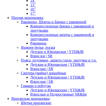
14"
15"
16"
17"
Прочая экипировка
Раковины, Шорты и Брюки с раковиной
Компрессионные брюки с раковиной и
липучками
Компрессионные шорты с раковиной и
липучками
Раковины
Нижнее белье, носки
Детское и Юношеское | YTH&JR
Взрослое | SR
Пояса, подтяжки, защита горла, липучки и т.п.
Детские и Юношеские | YTH&JR
Взрослые | SR
Свитера (майки) хоккейные
Детские и Юношеские | YTH&JR
Взрослые | SR
Гамаши и рейтузы
Детские и Юношеские | YTH&JR
Взрослые и Подростковые| SR&Int
Вратарская экипировка
Щитки вратарские