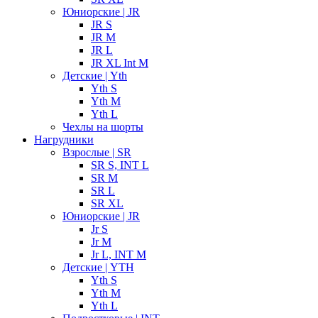
Юниорские | JR
JR S
JR M
JR L
JR XL Int M
Детские | Yth
Yth S
Yth M
Yth L
Чехлы на шорты
Нагрудники
Взрослые | SR
SR S, INT L
SR M
SR L
SR XL
Юниорские | JR
Jr S
Jr M
Jr L, INT M
Детские | YTH
Yth S
Yth M
Yth L