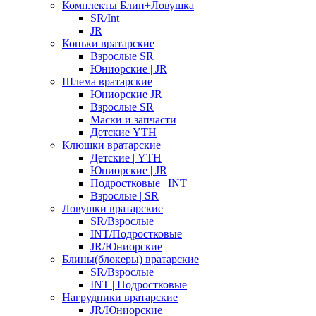
Комплекты Блин+Ловушка
SR/Int
JR
Коньки вратарские
Взрослые SR
Юниорские | JR
Шлема вратарские
Юниорские JR
Взрослые SR
Маски и запчасти
Детские YTH
Клюшки вратарские
Детские | YTH
Юниорские | JR
Подростковые | INT
Взрослые | SR
Ловушки вратарские
SR/Взрослые
INT/Подростковые
JR/Юниорские
Блины(блокеры) вратарские
SR/Взрослые
INT | Подростковые
Нагрудники вратарские
JR/Юниорские