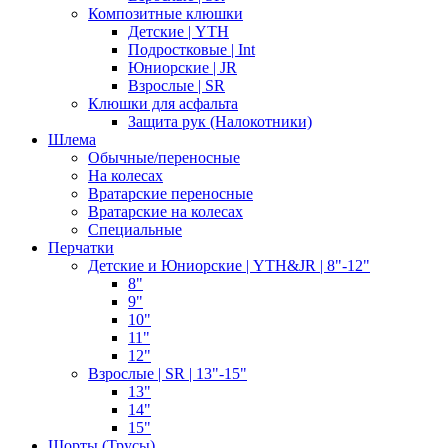
Композитные клюшки
Детские | YTH
Подростковые | Int
Юниорские | JR
Взрослые | SR
Клюшки для асфальта
Защита рук (Налокотники)
Шлема
Обычные/переносные
На колесах
Вратарские переносные
Вратарские на колесах
Специальные
Перчатки
Детские и Юниорские | YTH&JR | 8"-12"
8"
9"
10"
11"
12"
Взрослые | SR | 13"-15"
13"
14"
15"
Шорты (Трусы)