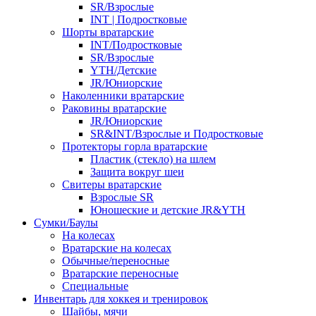
SR/Взрослые
INT | Подростковые
Шорты вратарские
INT/Подростковые
SR/Взрослые
YTH/Детские
JR/Юниорские
Наколенники вратарские
Раковины вратарские
JR/Юниорские
SR&INT/Взрослые и Подростковые
Протекторы горла вратарские
Пластик (стекло) на шлем
Защита вокруг шеи
Свитеры вратарские
Взрослые SR
Юношеские и детские JR&YTH
Сумки/Баулы
На колесах
Вратарские на колесах
Обычные/переносные
Вратарские переносные
Специальные
Инвентарь для хоккея и тренировок
Шайбы, мячи