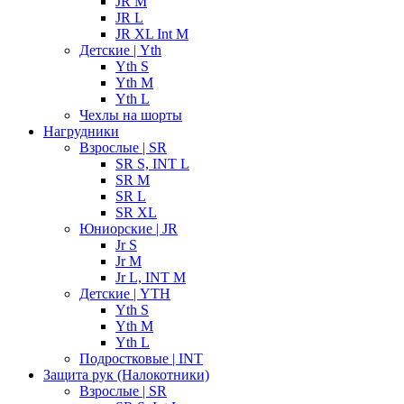
JR M
JR L
JR XL Int M
Детские | Yth
Yth S
Yth M
Yth L
Чехлы на шорты
Нагрудники
Взрослые | SR
SR S, INT L
SR M
SR L
SR XL
Юниорские | JR
Jr S
Jr M
Jr L, INT M
Детские | YTH
Yth S
Yth M
Yth L
Подростковые | INT
Защита рук (Налокотники)
Взрослые | SR