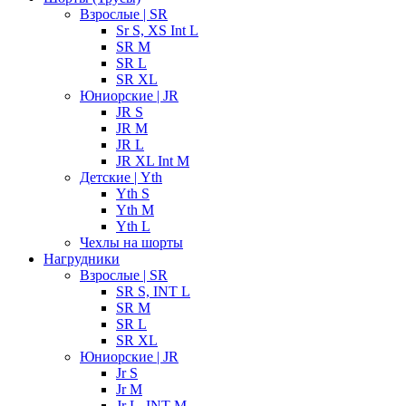
Взрослые | SR
Sr S, XS Int L
SR M
SR L
SR XL
Юниорские | JR
JR S
JR M
JR L
JR XL Int M
Детские | Yth
Yth S
Yth M
Yth L
Чехлы на шорты
Нагрудники
Взрослые | SR
SR S, INT L
SR M
SR L
SR XL
Юниорские | JR
Jr S
Jr M
Jr L, INT M