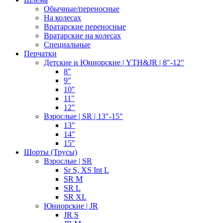
Обычные/переносные
На колесах
Вратарские переносные
Вратарские на колесах
Специальные
Перчатки
Детские и Юниорские | YTH&JR | 8"-12"
8"
9"
10"
11"
12"
Взрослые | SR | 13"-15"
13"
14"
15"
Шорты (Трусы)
Взрослые | SR
Sr S, XS Int L
SR M
SR L
SR XL
Юниорские | JR
JR S