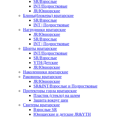
SR/Взрослые
INT/Подростковые
JR/Юниорские
Блины(блокеры) вратарские
SR/Взрослые
INT | Подростковые
Нагрудники вратарские
JR/Юниорские
SR/Взрослые
INT | Подростковые
Шорты вратарские
INT/Подростковые
SR/Взрослые
YTH/Детские
JR/Юниорские
Наколенники вратарские
Раковины вратарские
JR/Юниорские
SR&INT/Взрослые и Подростковые
Протекторы горла вратарские
Пластик (стекло) на шлем
Защита вокруг шеи
Свитеры вратарские
Взрослые SR
Юношеские и детские JR&YTH