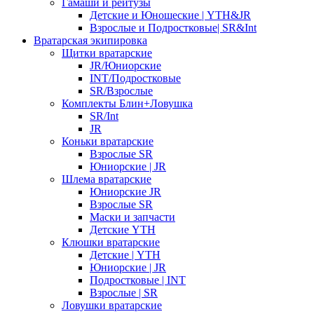
Гамаши и рейтузы
Детские и Юношеские | YTH&JR
Взрослые и Подростковые| SR&Int
Вратарская экипировка
Щитки вратарские
JR/Юниорские
INT/Подростковые
SR/Взрослые
Комплекты Блин+Ловушка
SR/Int
JR
Коньки вратарские
Взрослые SR
Юниорские | JR
Шлема вратарские
Юниорские JR
Взрослые SR
Маски и запчасти
Детские YTH
Клюшки вратарские
Детские | YTH
Юниорские | JR
Подростковые | INT
Взрослые | SR
Ловушки вратарские