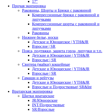
17"
Прочая экипировка
Раковины, Шорты и Брюки с раковиной
Компрессионные брюки с раковиной и
липучками
Компрессионные шорты с раковиной и
липучками
Раковины
Нижнее белье, носки
Детское и Юношеское | YTH&JR
Взрослое | SR
Пояса, подтяжки, защита горла, липучки и т.п.
Детские и Юношеские | YTH&JR
Взрослые | SR
Свитера (майки) хоккейные
Детские и Юношеские | YTH&JR
Взрослые | SR
Гамаши и рейтузы
Детские и Юношеские | YTH&JR
Взрослые и Подростковые| SR&Int
Вратарская экипировка
Щитки вратарские
JR/Юниорские
INT/Подростковые
SR/Взрослые