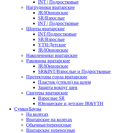
INT | Подростковые
Нагрудники вратарские
JR/Юниорские
SR/Взрослые
INT | Подростковые
Шорты вратарские
INT/Подростковые
SR/Взрослые
YTH/Детские
JR/Юниорские
Наколенники вратарские
Раковины вратарские
JR/Юниорские
SR&INT/Взрослые и Подростковые
Протекторы горла вратарские
Пластик (стекло) на шлем
Защита вокруг шеи
Свитеры вратарские
Взрослые SR
Юношеские и детские JR&YTH
Сумки/Баулы
На колесах
Вратарские на колесах
Обычные/переносные
Вратарские переносные