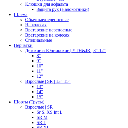
Клюшки для асфальта
Защита рук (Налокотники)
Шлема
Обычные/переносные
На колесах
Вратарские переносные
Вратарские на колесах
Специальные
Перчатки
Детские и Юниорские | YTH&JR | 8"-12"
8"
9"
10"
11"
12"
Взрослые | SR | 13"-15"
13"
14"
15"
Шорты (Трусы)
Взрослые | SR
Sr S, XS Int L
SR M
SR L
SR XL