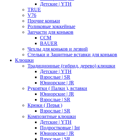
Детские | YTH
TRUE
V76
Прочие коньки
Роликовые хоккейные
Запчасти для коньков
CCM
BAUER
Чехлы для коньков и лезвий
Стельки и Защитные вставки для коньков
Клюшки
Традиционные (гибрид, дерево) клюшки
Детские | YTH
Взрослые | SR
Юниорские | JR
Рукоятки ( Палки ), вставки
Юниорские | JR
Взрослые | SR
Крюки ( Перья )
Взрослые | SR
Композитные клюшки
Детские | YTH
Подростковые | Int
Юниорские | JR
Взрослые | SR