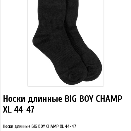
Носки длинные BIG BOY CHAMP
XL 44-47
Носки длинные BIG BOY CHAMP XL 44-47