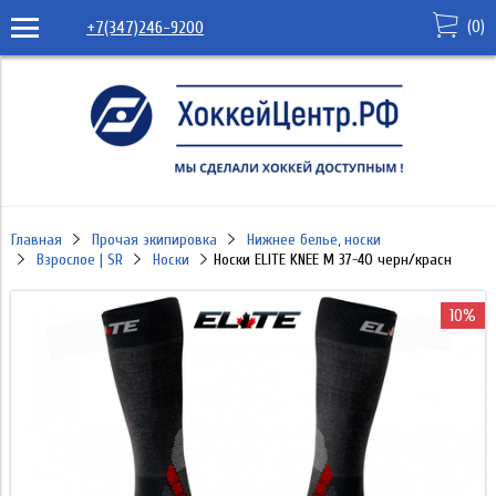
(
0
)
+7(347)246-9200
Главная
Прочая экипировка
Нижнее белье, носки
Взрослое | SR
Носки
Носки ELITE KNEE M 37-40 черн/красн
10%